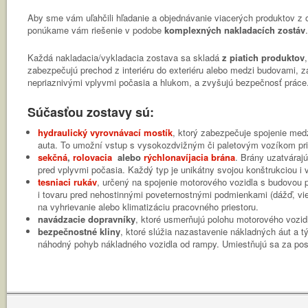
Aby sme vám uľahčili hľadanie a objednávanie viacerých produktov z ob
ponúkame vám riešenie v podobe
komplexných nakladacích zostáv
.
Každá nakladacia/vykladacia zostava sa skladá
z piatich produktov
zabezpečujú prechod z interiéru do exteriéru alebo medzi budovami, za
nepriaznivými vplyvmi počasia a hlukom, a zvyšujú bezpečnosť práce
Súčasťou zostavy sú:
hydraulický vyrovnávací mostík
, ktorý zabezpečuje spojenie me
auta. To umožní vstup s vysokozdvižným či paletovým vozíkom pri
sekčná
,
rolovacia
alebo
rýchlonavíjacia brána
. Brány uzatváraj
pred vplyvmi počasia. Každý typ je unikátny svojou konštrukciou i 
tesniaci rukáv
, určený na spojenie motorového vozidla s budovou 
i tovaru pred nehostinnými poveternostnými podmienkami (dážď, vie
na vyhrievanie alebo klimatizáciu pracovného priestoru.
navádzacie dopravníky
, ktoré usmerňujú polohu motorového vozid
bezpečnostné kliny
, ktoré slúžia nazastavenie nákladných áut a 
náhodný pohyb nákladného vozidla od rampy. Umiestňujú sa za pos