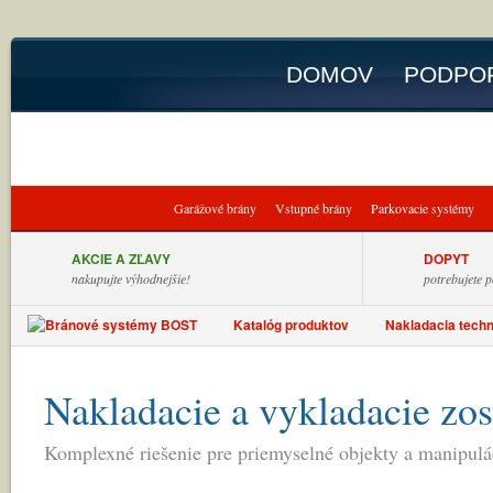
DOMOV
PODPOR
INFO
KONTAK
Garážové brány
Vstupné brány
Parkovacie systémy
AKCIE A ZĽAVY
DOPYT
nakupujte výhodnejšie!
potrebujete 
Katalóg produktov
Nakladacia techn
Nakladacie a vykladacie zos
Komplexné riešenie pre priemyselné objekty a manipulá