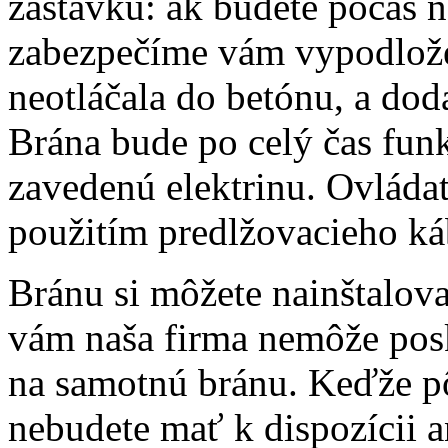
zastávku: ak budete počas n
zabezpečíme vám vypodlože
neotláčala do betónu, a dod
Brána bude po celý čas funk
zavedenú elektrinu. Ovláda
použitím predlžovacieho kábl
Bránu si môžete nainštalova
vám naša firma nemôže posk
na samotnú bránu. Keďže pô
nebudete mať k dispozícii an