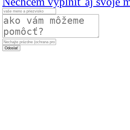
Nechcem vyplniť aj svoje 
Odoslať