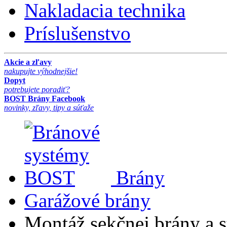
Nakladacia technika
Príslušenstvo
Akcie a zľavy
nakupujte výhodnejšie!
Dopyt
potrebujete poradiť?
BOST Brány Facebook
novinky, zľavy, tipy a súťaže
Brány
Garážové brány
Montáž sekčnej brány a s