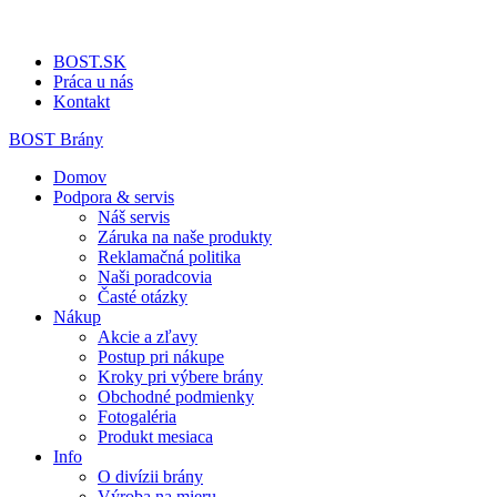
BOST.SK
Práca u nás
Kontakt
BOST Brány
Domov
Podpora & servis
Náš servis
Záruka na naše produkty
Reklamačná politika
Naši poradcovia
Časté otázky
Nákup
Akcie a zľavy
Postup pri nákupe
Kroky pri výbere brány
Obchodné podmienky
Fotogaléria
Produkt mesiaca
Info
O divízii brány
Výroba na mieru