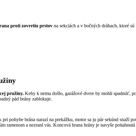
rana proti zovretiu prstov
na sekciách a v bočných dráhach, ktoré sú 
užiny
cej pružiny.
Keby k nemu došlo, garážové dvere by mohli spadnúť, poš
ípadný pád brány zablokuje.
pri pohybe brána narazí na prekážku, motor sa ju pár sekúnd snaží potl
 vašim ramenom a nezraní vás. Koncová hrana brány je navyše potiahnu