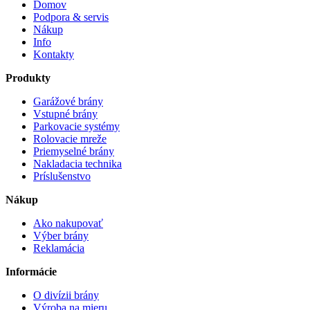
Domov
Podpora & servis
Nákup
Info
Kontakty
Produkty
Garážové brány
Vstupné brány
Parkovacie systémy
Rolovacie mreže
Priemyselné brány
Nakladacia technika
Príslušenstvo
Nákup
Ako nakupovať
Výber brány
Reklamácia
Informácie
O divízii brány
Výroba na mieru