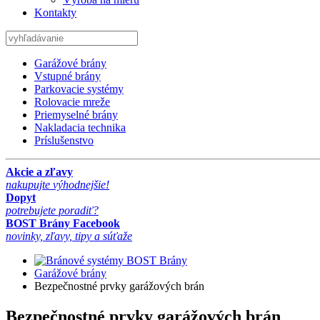
Kontakty
Garážové brány
Vstupné brány
Parkovacie systémy
Rolovacie mreže
Priemyselné brány
Nakladacia technika
Príslušenstvo
Akcie a zľavy
nakupujte výhodnejšie!
Dopyt
potrebujete poradiť?
BOST Brány Facebook
novinky, zľavy, tipy a súťaže
Brány
Garážové brány
Bezpečnostné prvky garážových brán
Bezpečnostné prvky garážových brán