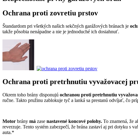
Ochrana proti zovretiu prstov
Štandardom pri všetkých našich sekčných garážových bránach je
och
takže pôsobia nenápadne a nie je jednoduché ich dosiahnuť.
Ochrana proti pretrhnutiu vyvažovacej pr
Okrem toho brány disponujú
ochranou proti pretrhnutiu vyvažova
ručne. Takto pružinu zablokuje tyč a lanká sa prestanú odvíjať, čo pr
Motor
brány
má
zase
nastavené koncové polohy.
To znamená, že ak 
reverzuje. Tento systém zabezpečí, že brána zastaví aj pri dotyku s
auta.*