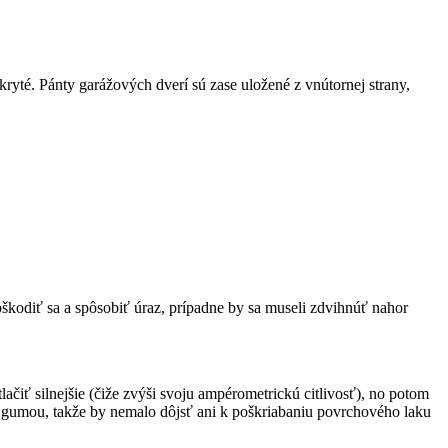
kryté. Pánty garážových dverí sú zase uložené z vnútornej strany,
kodiť sa a spôsobiť úraz, prípadne by sa museli zdvihnúť nahor
ačiť silnejšie (čiže zvýši svoju ampérometrickú citlivosť), no potom
tá gumou, takže by nemalo dôjsť ani k poškriabaniu povrchového laku